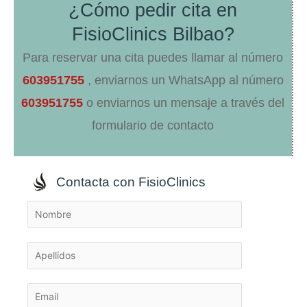
¿Cómo pedir cita en
FisioClinics Bilbao?
Para reservar una cita puedes llamar al número
603951755
, enviarnos un WhatsApp al número
603951755
o enviarnos un mensaje a través del
formulario de contacto
Contacta con FisioClinics