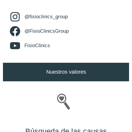
@fisioclinics_group
@FisioClinicsGroup
FisioClinics
Nuestros valores
Búsqueda de las causas