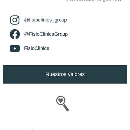
@fisioclinics_group
@FisioClinicsGroup
FisioClinics
Nuestros valores