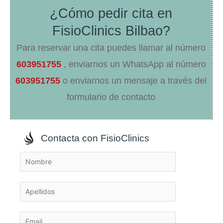
¿Cómo pedir cita en
FisioClinics Bilbao?
Para reservar una cita puedes llamar al número
603951755
, enviarnos un WhatsApp al número
603951755
o enviarnos un mensaje a través del
formulario de contacto
Contacta con FisioClinics